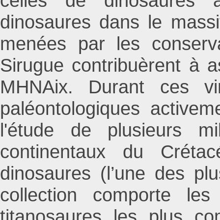
celles de dinosaures 
dinosaures dans le massif
menées par les conserv
Sirugue contribuèrent à as
MHNAix. Durant ces vin
paléontologiques activem
l'étude de plusieurs m
continentaux du Créta
dinosaures (l’une des pl
collection comporte l
titanosaures les plus c