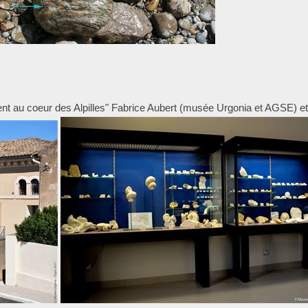
aient au coeur des Alpilles" Fabrice Aubert (musée Urgonia et AGSE) e