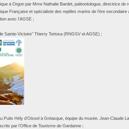
oïque à Orgon par Mme Nathalie Bardet, paléontologue, directrice d
ogique Française et spécialiste des reptiles marins de l’ère secondair
tion avec l'AGSE ;
de Sainte-Victoire" Thierry Tortosa (RNGSV et AGSE) ;
 au Puits Hély d'Oissel à Gréasque, équipe du musée. Jean-Claude L
scrits par l'Office de Tourisme de Gardanne ;