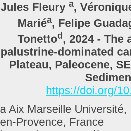
a
Jules Fleury
, Véroniqu
a
Marié
, Felipe Guada
d
Tonetto
, 2024 - The
palustrine-dominated c
Plateau, Paleocene, SE
Sedimen
https://doi.org/
a Aix Marseille Universi
en-Provence, France