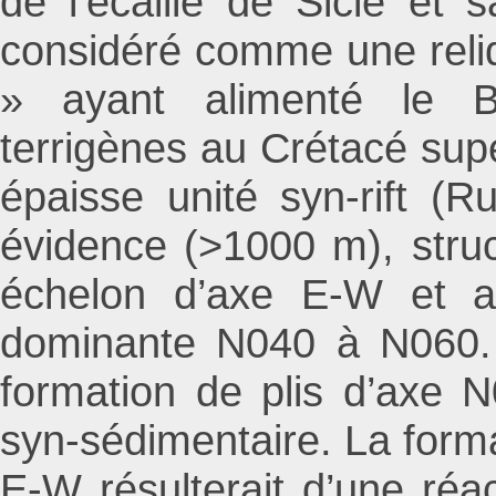
de l’écaille de Sicié et 
considéré comme une reliq
» ayant alimenté le B
terrigènes au Crétacé supé
épaisse unité syn-rift (
évidence (>1000 m), stru
échelon d’axe E-W et aff
dominante N040 à N060. 
formation de plis d’axe 
syn-sédimentaire. La form
E-W résulterait d’une réa